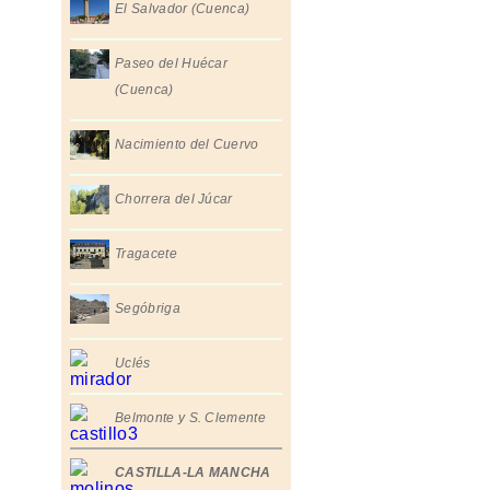
El Salvador (Cuenca)
Paseo del Huécar
(Cuenca)
Nacimiento del Cuervo
Chorrera del Júcar
Tragacete
Segóbriga
Uclés
Belmonte y S. Clemente
CASTILLA-LA MANCHA