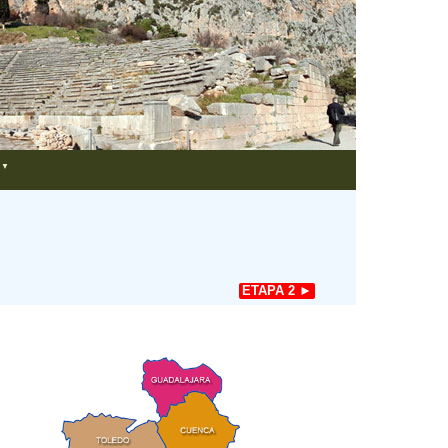
▼
ETAPA 2 ►