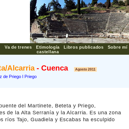
Va de trenes
Etimología
Libros publicados
Sobre mí
▼
castellana
ta/Alcarria
- Cuenca
Agosto 2011
z de Priego I Priego
 puente del Martinete, Beteta y Priego,
s de la Alta Serranía y la Alcarria. Es una zona
os ríos Tajo, Guadiela y Escabas ha esculpido