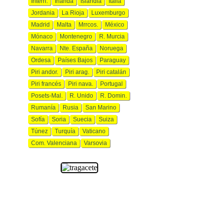
Interrl.
Irlanda
Islandia
Italia
Jordania
La Rioja
Luxemburgo
Madrid
Malta
Mrrcos.
México
Mónaco
Montenegro
R. Murcia
Navarra
Nte. España
Noruega
Ordesa
Países Bajos
Paraguay
Piri andor.
Piri arag.
Piri catalán
Piri francés
Piri nava.
Portugal
Posets-Mal.
R. Unido
R. Domin.
Rumanía
Rusia
San Marino
Sofía
Soria
Suecia
Suiza
Túnez
Turquía
Vaticano
Com. Valenciana
Varsovia