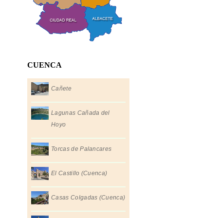
CUENCA
Cañete
Lagunas Cañada del
Hoyo
Torcas de Palancares
El Castillo (Cuenca)
Casas Colgadas (Cuenca)