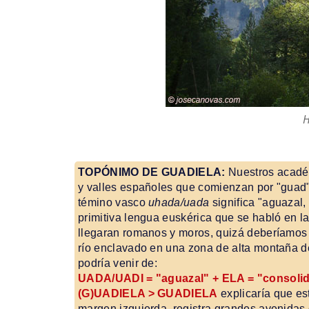
H
TOPÓNIMO DE GUADIELA:
Nuestros académ
y valles españoles que comienzan por "guad"
témino vasco
uhada/uada
significa "aguazal
primitiva lengua euskérica que se habló en 
llegaran romanos y moros, quizá deberíamos r
río enclavado en una zona de alta montaña de
podría venir de:
UADA/UADI = "aguazal" + ELA = "consolid
(G)UADIELA > GUADIELA
explicaría que est
margen izquierda, registra grandes avenidas