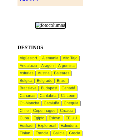
DESTINOS
Aigüestort.
Alemania
Alto Tajo
Andalucía
Aragón
Argentina
Asturias
Austria
Baleares
Bélgica
Belgrado
Brasil
Bratislava
Budapest
Canadá
Canarias
Cantabria
Ct. León
Ct.-Mancha
Cataluña
Chequia
Chile
Copenhague
Croacia
Cuba
Egipto
Eslovn.
EE.UU.
Euskadi
Explorerail
Extmdura.
Finlan.
Francia
Galicia
Grecia