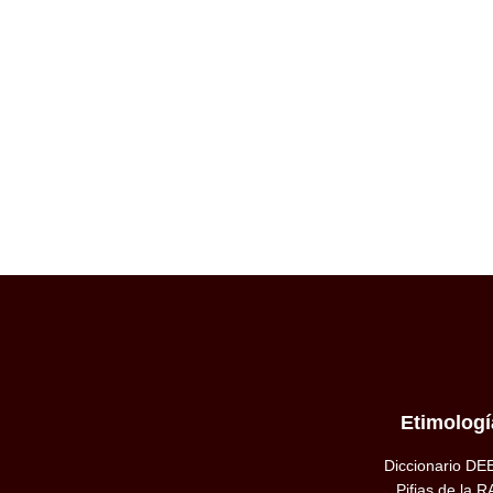
Etimologí
Diccionario DE
Pifias de la R