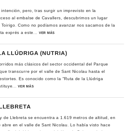
intención, pero, tras surgir un imprevisto en la
cceso al embalse de Cavallers, descubrimos un lugar
 Toirigo. Como no podíamos avanzar nos sacamos de la
ta exprés a este...
VER MÁS
LA LLÚDRIGA (NUTRIA)
orridos más clásicos del sector occidental del Parque
que transcurre por el valle de Sant Nicolau hasta el
üestortes. Es conocido como la "Ruta de la Llúdriga
stituye...
VER MÁS
 LLEBRETA
ny de Llebreta se encuentra a 1.619 metros de altitud, en
 abre en el valle de Sant Nicolau. Lo había visto hace