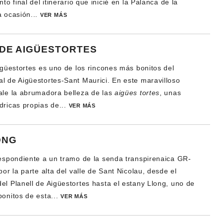
nto final del itinerario que inicié en la Palanca de la
a ocasión...
VER MÁS
DE AIGÜESTORTES
Aigüestortes es uno de los rincones más bonitos del
l de Aigüestortes-Sant Maurici. En este maravilloso
ale la abrumadora belleza de las
aigües tortes
, unas
dricas propias de...
VER MÁS
ONG
respondiente a un tramo de la senda transpirenaica GR-
por la parte alta del valle de Sant Nicolau, desde el
el Planell de Aigüestortes hasta el estany Llong, uno de
bonitos de esta...
VER MÁS