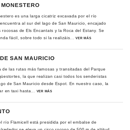
E MONESTERO
estero es una larga cicatriz excavada por el río
ncuentra al sur del lago de San Mauricio, encajado
s rocosas de Els Encantats y la Roca del Estany. Se
nda fácil, sobre todo si la realizáis...
VER MÁS
DE SAN MAURICIO
a de las rutas más famosas y transitadas del Parque
üestortes, la que realizan casi todos los senderistas
lago de San Mauricio desde Espot. En nuestro caso, la
ar en taxi hasta...
VER MÁS
NTO
l río Flamicell está presidida por el embalse de
alrededor se eleva un circo rocoso de 500 m de altitud