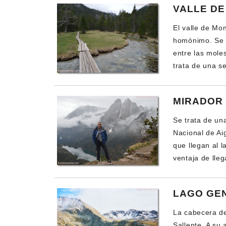
VALLE D
El valle de Mon
homónimo. Se e
entre las mole
trata de una se
MIRADOR 
Se trata de un
Nacional de Aig
que llegan al 
ventaja de lleg
LAGO GE
La cabecera de
Sallente. A su 