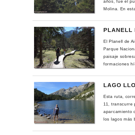
años, fue el pu
Molina. En est
PLANELL 
El Planell de 
Parque Naciona
paisaje sobres
formaciones hí
LAGO LL
Esta ruta, cor
11, transcurre 
aparcamiento d
los lagos más 