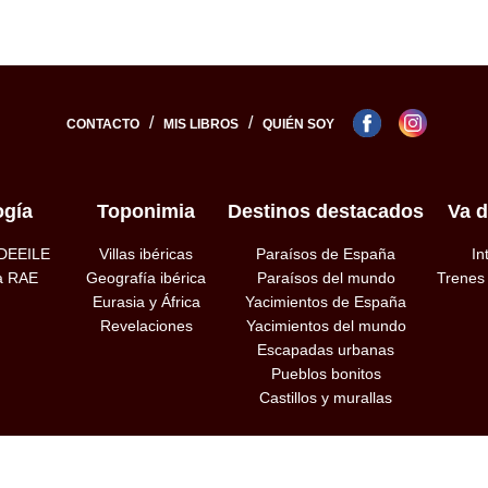
/
/
CONTACTO
MIS LIBROS
QUIÉN SOY
ogía
Toponimia
Destinos destacados
Va d
 DEEILE
Villas ibéricas
Paraísos de España
In
la RAE
Geografía ibérica
Paraísos del mundo
Trenes
Eurasia y África
Yacimientos de España
Revelaciones
Yacimientos del mundo
Escapadas urbanas
Pueblos bonitos
Castillos y murallas