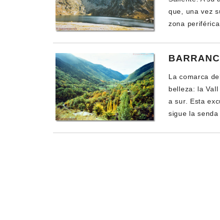
que, una vez s
zona periféric
BARRANC
La comarca del
belleza: la Va
a sur. Esta exc
sigue la senda 