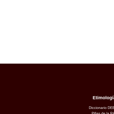
Etimologí
Diccionario DE
Pifias de la R