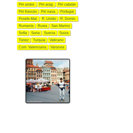
Piri andor.
Piri arag.
Piri catalán
Piri francés
Piri nava.
Portugal
Posets-Mal.
R. Unido
R. Domin.
Rumanía
Rusia
San Marino
Sofía
Soria
Suecia
Suiza
Túnez
Turquía
Vaticano
Com. Valenciana
Varsovia