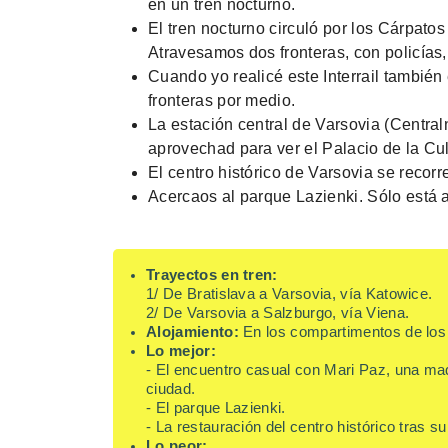
en un tren nocturno.
El tren nocturno circuló por los Cárpato
Atravesamos dos fronteras, con policías,
Cuando yo realicé este Interrail también
fronteras por medio.
La estación central de Varsovia (Centraln
aprovechad para ver el Palacio de la Cul
El centro histórico de Varsovia se recor
Acercaos al parque Lazienki. Sólo está a 
Trayectos en tren:
1/ De Bratislava a Varsovia, vía Katowice.
2/ De Varsovia a Salzburgo, vía Viena.
Alojamiento:
En los compartimentos de los 
Lo mejor:
- El encuentro casual con Mari Paz, una madri
ciudad.
- El parque Lazienki.
- La restauración del centro histórico tras s
Lo peor: