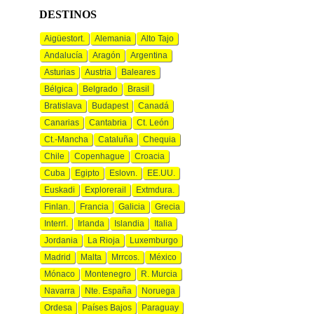
DESTINOS
Aigüestort.
Alemania
Alto Tajo
Andalucía
Aragón
Argentina
Asturias
Austria
Baleares
Bélgica
Belgrado
Brasil
Bratislava
Budapest
Canadá
Canarias
Cantabria
Ct. León
Ct.-Mancha
Cataluña
Chequia
Chile
Copenhague
Croacia
Cuba
Egipto
Eslovn.
EE.UU.
Euskadi
Explorerail
Extmdura.
Finlan.
Francia
Galicia
Grecia
Interrl.
Irlanda
Islandia
Italia
Jordania
La Rioja
Luxemburgo
Madrid
Malta
Mrrcos.
México
Mónaco
Montenegro
R. Murcia
Navarra
Nte. España
Noruega
Ordesa
Países Bajos
Paraguay