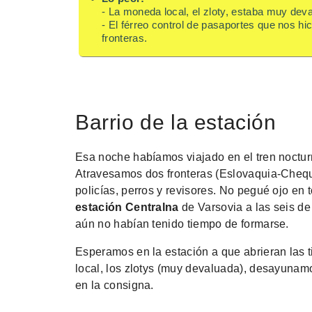
- La moneda local, el zloty, estaba muy dev
- El férreo control de pasaportes que nos hic
fronteras.
Barrio de la estación
Esa noche habíamos viajado en el tren nocturn
Atravesamos dos fronteras (Eslovaquia-Chequi
policías, perros y revisores. No pegué ojo en 
estación Centralna
de Varsovia a las seis de
aún no habían tenido tiempo de formarse.
Esperamos en la estación a que abrieran las t
local, los zlotys (muy devaluada), desayuna
en la consigna.