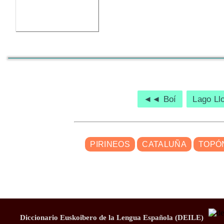
◄◄ Boí
Lago L
PIRINEOS
CATALUÑA
TOPÓ
Diccionario Euskoibero de la Lengua Española (DEILE)