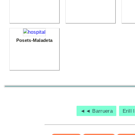
Posets-Maladeta
◄◄ Barruera
Erill