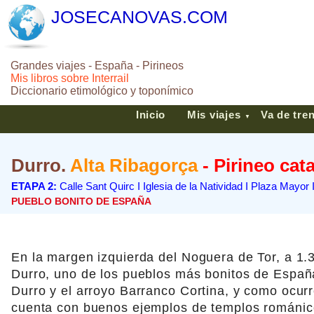
JOSECANOVAS.COM
Grandes viajes - España - Pirineos
Mis libros sobre Interrail
Diccionario etimológico y toponímico
Inicio
Mis viajes
Va de tre
▼
Durro.
Alta Ribagorça
- Pirineo cat
ETAPA 2:
Calle Sant Quirc I Iglesia de la Natividad I Plaza Mayor 
PUEBLO BONITO DE ESPAÑA
En la margen izquierda del Noguera de Tor, a 1.3
Durro, uno de los pueblos más bonitos de España
Durro y el arroyo Barranco Cortina, y como ocurr
cuenta con buenos ejemplos de templos románic