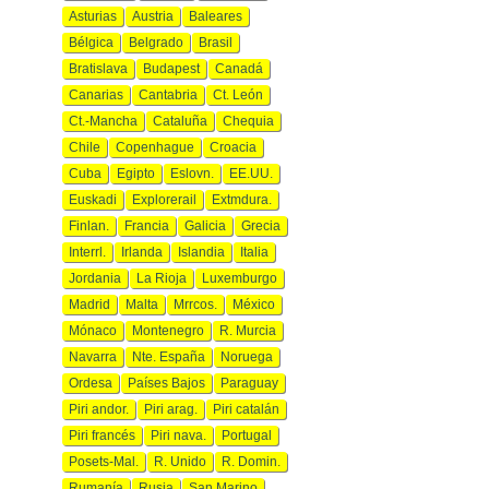
Asturias
Austria
Baleares
Bélgica
Belgrado
Brasil
Bratislava
Budapest
Canadá
Canarias
Cantabria
Ct. León
Ct.-Mancha
Cataluña
Chequia
Chile
Copenhague
Croacia
Cuba
Egipto
Eslovn.
EE.UU.
Euskadi
Explorerail
Extmdura.
Finlan.
Francia
Galicia
Grecia
Interrl.
Irlanda
Islandia
Italia
Jordania
La Rioja
Luxemburgo
Madrid
Malta
Mrrcos.
México
Mónaco
Montenegro
R. Murcia
Navarra
Nte. España
Noruega
Ordesa
Países Bajos
Paraguay
Piri andor.
Piri arag.
Piri catalán
Piri francés
Piri nava.
Portugal
Posets-Mal.
R. Unido
R. Domin.
Rumanía
Rusia
San Marino