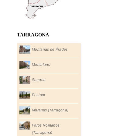
TARRAGONA
Montañas de Prades
Montblanc
Siurana
El Lloar
Murallas (Tarragona)
Foros Romanos
(Tarragona)