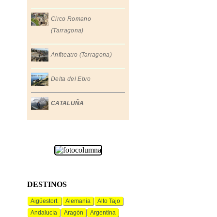
Circo Romano
(Tarragona)
Anfiteatro (Tarragona)
Delta del Ebro
CATALUÑA
DESTINOS
Aigüestort.
Alemania
Alto Tajo
Andalucía
Aragón
Argentina