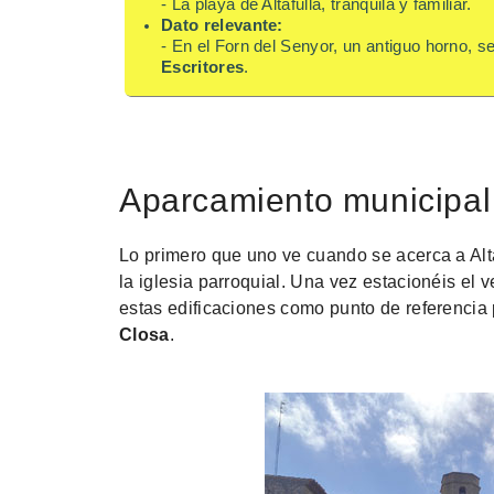
- La playa de Altafulla, tranquila y familiar.
Dato relevante:
- En el Forn del Senyor, un antiguo horno, s
Escritores
.
Aparcamiento municipal
Lo primero que uno ve cuando se acerca a Altaf
la iglesia parroquial. Una vez estacionéis el 
estas edificaciones como punto de referencia 
Closa
.