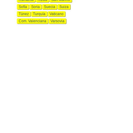
Sofía
Soria
Suecia
Suiza
Túnez
Turquía
Vaticano
Com. Valenciana
Varsovia