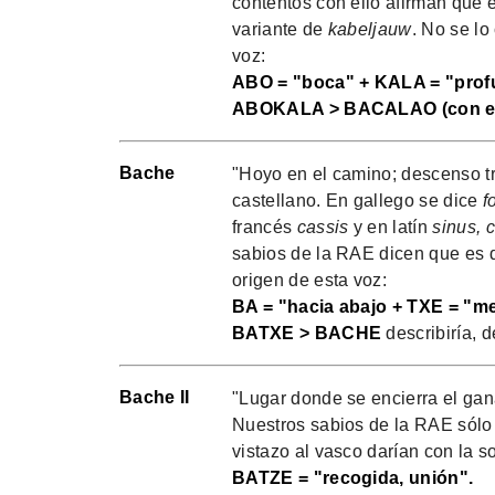
contentos con ello afirman que 
variante de
kabeljauw
. No se lo
voz:
ABO = "boca" + KALA = "prof
ABOKALA > BACALAO (con el b
Bache
"Hoyo en el camino; descenso tr
castellano. En gallego se dice
f
francés
cassis
y en latín
sinus, 
sabios de la RAE dicen que es d
origen de esta voz:
BA = "hacia abajo + TXE = "me
BATXE > BACHE
describiría, 
Bache II
"Lugar donde se encierra el gana
Nuestros sabios de la RAE sólo
vistazo al vasco darían con la s
BATZE = "recogida, unión".