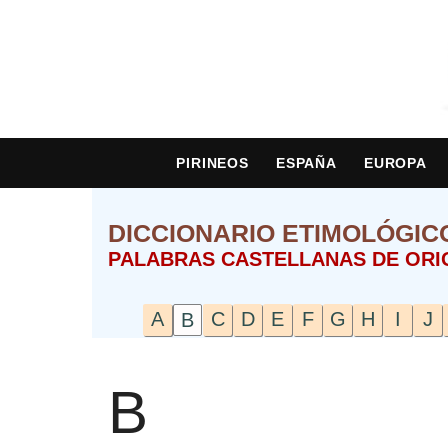
PIRINEOS
ESPAÑA
EUROPA
DICCIONARIO ETIMOLÓGIC
PALABRAS CASTELLANAS DE ORI
A
C
D
E
F
G
H
I
J
B
B