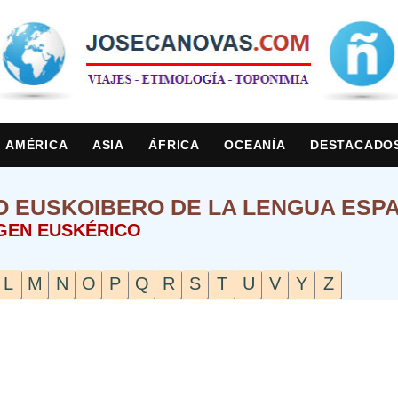
AMÉRICA
ASIA
ÁFRICA
OCEANÍA
DESTACADO
O EUSKOIBERO DE LA LENGUA ESPA
GEN EUSKÉRICO
L
M
N
O
P
Q
R
S
T
U
V
Y
Z