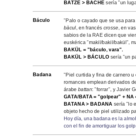
BATZE > BACHE
sería "un lug
Báculo
"Palo o cayado que se usa para 
bàcul
, en francés
crosse
, en va
sabios de la RAE dicen que vien
euskérica "makil/bakil/bakül", má
BAKÜL = "báculo, vara".
BAKÜL > BÁCULO
sería "un pa
Badana
"Piel curtida y fina de carnero u
romances emplean derivados de 
árabe
battan
: "forrar", y Javier 
GATA/BATA = "golpear" + NA = 
BATANA > BADANA
sería "lo 
objeto hecho de piel utilizado pa
Hoy día, una badana es la almohad
con el fin de amortiguar los golp