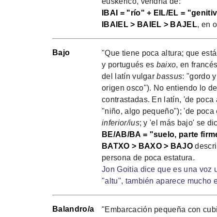
euskérico, vendría de:
IBAI = "río" + EIL/EL = "genit
IBAIEL > BAIEL > BAJEL
, en 
Bajo
"Que tiene poca altura; que está
y portugués es
baixo
, en francé
del latín vulgar
bassus
: "gordo 
origen osco"). No entiendo lo de
contrastadas. En latín, 'de poca 
"niño, algo pequeño"); 'de poca 
inferior/ius
; y 'el más bajo' se d
BE/AB/BA = "suelo, parte firm
BATXO > BAXO > BAJO
descri
persona de poca estatura.
Jon Goitia dice que es una voz u
"altu", también aparece mucho e
Balandro/a
"Embarcación pequeña con cubier