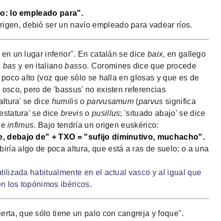
ivo: lo empleado para".
origen, debió ser un navío empleado para vadear ríos.
 en un lugar inferior". En catalán se dice
baix
, en gallego
s
bas
y en italiano
basso
. Coromines dice que procede
y poco alto (voz que sólo se halla en glosas y que es de
 osco, pero de 'bassus' no existen referencias
altura' se dice
humilis
o
parvusamum
(
parvus
significa
estatura' se dice
brevis
o
pusillus
; 'situado abajo' se dice
ice
infimus
. Bajo tendría un origen euskérico:
e, debajo de" + TXO = "sufijo diminutivo, muchacho".
biría algo de poca altura, que está a ras de suelo; o a una
tilizada habitualmente en el actual vasco y al igual que
n los topónimos ibéricos
.
ta, que sólo tiene un palo con cangreja y foque".