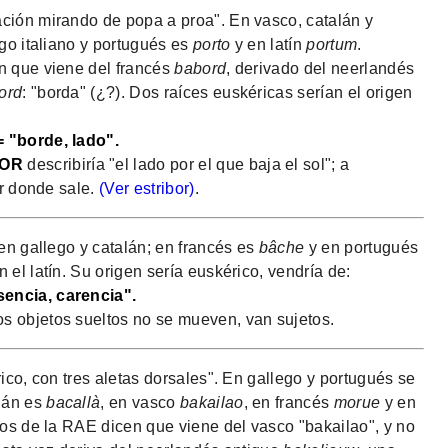
ción mirando de popa a proa". En vasco, catalán y
ego italiano y portugués es
porto
y en latín
portum
.
n que viene del francés
babord
, derivado del neerlandés
ord
: "borda" (¿?). Dos raíces euskéricas serían el origen
 "borde, lado".
BOR
describiría "el lado por el que baja el sol"; a
or donde sale.
(Ver estribor)
.
en gallego y catalán; en francés es
bâche
y en portugués
 el latín. Su origen sería euskérico, vendría de:
encia, carencia".
os objetos sueltos no se mueven, van sujetos.
ico, con tres aletas dorsales". En gallego y portugués se
alán es
bacallà
, en vasco
bakailao
, en francés
morue
y en
ios de la RAE dicen que viene del vasco "bakailao", y no