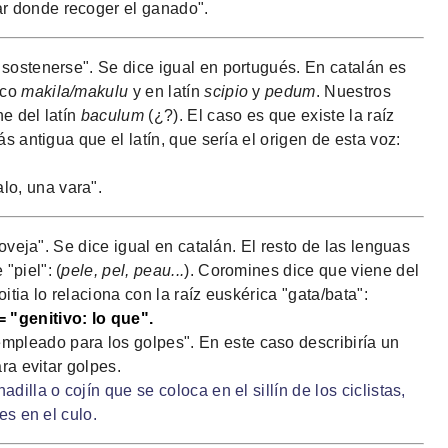
ar donde recoger el ganado".
sostenerse". Se dice igual en portugués. En catalán es
sco
makila/makulu
y en latín
scipio
y
pedum
. Nuestros
e del latín
baculum
(¿?). El caso es que existe la raíz
s antigua que el latín, que sería el origen de esta voz:
lo, una vara".
 oveja". Se dice igual en catalán. El resto de las lenguas
"piel": (
pele, pel, peau...
). Coromines dice que viene del
Goitia lo relaciona con la raíz euskérica "gata/bata":
"genitivo: lo que".
empleado para los golpes". En este caso describiría un
ra evitar golpes.
illa o cojín que se coloca en el sillín de los ciclistas,
es en el culo.