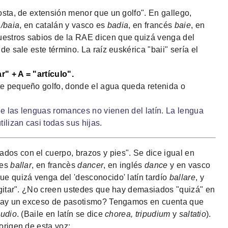
osta, de extensión menor que un golfo". En gallego,
/baia
, en catalán y vasco es
badia
, en francés
baie
, en
uestros sabios de la RAE dicen que quizá venga del
nde sale este término. La raíz euskérica "baii" sería el
ar" + A = "artículo".
te pequeño golfo, donde el agua queda retenida o
e las lenguas romances no vienen del latín. La lengua
lizan casi todas sus hijas.
os con el cuerpo, brazos y pies". Se dice igual en
 es
ballar
, en francès
dancer
, en inglés
dance
y en vasco
ue quizá venga del 'desconocido' latín tardío
ballare
, y
agitar". ¿No creen ustedes que hay demasiados "quizá" en
o hay un exceso de pasotismo? Tengamos en cuenta que
pudio
. (Baile en latín se dice
chorea, tripudium
y
saltatio
).
origen de esta voz: