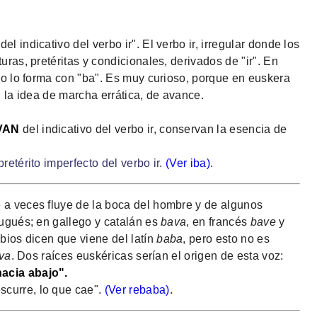
 indicativo del verbo ir". El verbo ir, irregular donde los
uras, pretéritas y condicionales, derivados de "ir". En
ivo lo forma con "ba". Es muy curioso, porque en euskera
n la idea de marcha errática, de avance.
 VAN
del indicativo del verbo ir, conservan la esencia de
retérito imperfecto del verbo ir.
(Ver iba)
.
 a veces fluye de la boca del hombre y de algunos
tugués; en gallego y catalán es
bava
, en francés
bave
y
bios dicen que viene del latín
baba
, pero esto no es
iva
. Dos raíces euskéricas serían el origen de esta voz:
acia abajo".
escurre, lo que cae".
(Ver rebaba)
.