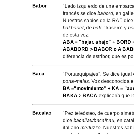
Babor
"Lado izquierdo de una embarca
francés se dice
babord
, en gall
Nuestros sabios de la RAE dice
bakboord
, de
bak
: "trasero" y
bo
de esta voz:
ABA = "bajar, abajo" + BORD =
ABABORD > BABOR o A BA
diferencia de estribor, que es p
Baca
"Portaequipajes". Se dice igual 
porta-malas
. Voz desconocida en
BA ="movimiento" + KA = "aus
BAKA > BACA
explicaría que l
Bacalao
"Pez teleósteo, de cuerpo simétr
dice
bacallau/bacalhau
, en cat
italiano
merluzzo
. Nuestros sab