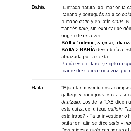
Bahía
"Entrada natural del mar en la c
italiano y portugués se dice
baía
rumano
dafin
y en latín
sinus
. N
francés
baie
, sin explicar de dó
origen de esta voz:
BAII = "retener, sujetar, afianz
BAIIA > BAHÍA
describiría a es
abrazada por la costa.
Bahía es un claro ejemplo de qu
madre desconoce una voz que uti
Bailar
"Ejecutar movimientos acompasad
gallego y portugués; en catalán
dantzatu
. Los de la RAE dicen q
este quizá del griego
pállein
: "
esta frase? ¿Falta investigar 
bailar en latín se dice
salto
y
tri
Dos raíces euskéricas serían el 