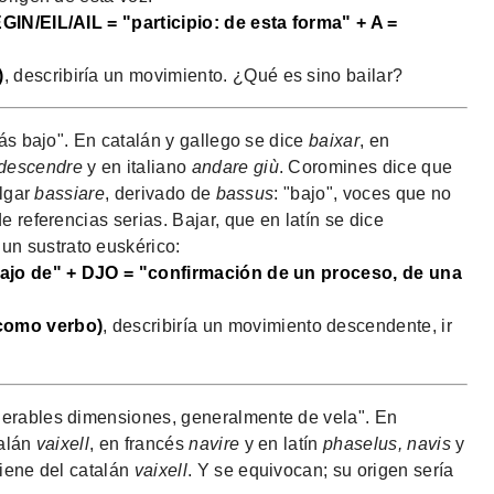
GIN/EIL/AIL = "participio: de esta forma" + A =
)
, describiría un movimiento. ¿Qué es sino bailar?
más bajo". En catalán y gallego se dice
baixar
, en
descendre
y en italiano
andare giù
. Coromines dice que
ulgar
bassiare
, derivado de
bassus
: "bajo", voces que no
e referencias serias. Bajar, que en latín se dice
a un sustrato euskérico:
bajo de" + DJO = "confirmación de un proceso, de una
omo verbo)
, describiría un movimiento descendente, ir
erables dimensiones, generalmente de vela". En
talán
vaixell
, en francés
navire
y en latín
phaselus, navis
y
iene del catalán
vaixell
. Y se equivocan; su origen sería