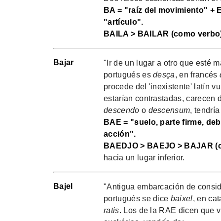
BA = "raíz del movimiento" + E
"artículo".
BAILA > BAILAR (como verbo
Bajar
"Ir de un lugar a otro que esté 
portugués es
desça
, en francés
procede del 'inexistente' latín v
estarían contrastadas, carecen d
descendo
o
descensum
, tendrí
BAE = "suelo, parte firme, de
acción".
BAEDJO > BAEJO > BAJAR (c
hacia un lugar inferior.
Bajel
"Antigua embarcación de consid
portugués se dice
baixel
, en ca
ratis
. Los de la RAE dicen que v