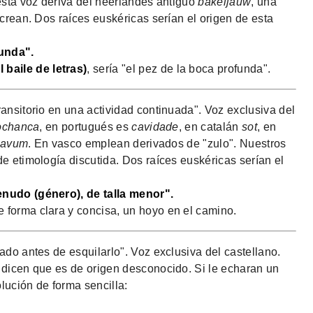
esta voz deriva del neerlandés antiguo
bakeljauw
, una
 crean. Dos raíces euskéricas serían el origen de esta
unda".
aile de letras)
, sería "el pez de la boca profunda".
ansitorio en una actividad continuada". Voz exclusiva del
ochanca
, en portugués es
cavidade
, en catalán
sot
, en
cavum
. En vasco emplean derivados de "zulo". Nuestros
e etimología discutida. Dos raíces euskéricas serían el
nudo (género), de talla menor".
de forma clara y concisa, un hoyo en el camino.
do antes de esquilarlo". Voz exclusiva del castellano.
 dicen que es de origen desconocido. Si le echaran un
olución de forma sencilla: