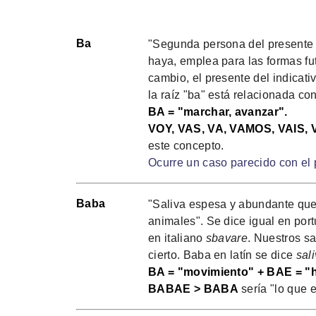
Ba
"Segunda persona del presente del
haya, emplea para las formas fut
cambio, el presente del indicat
la raíz "ba" está relacionada co
BA = "marchar, avanzar".
VOY, VAS, VA, VAMOS, VAIS,
este concepto.
Ocurre un caso parecido con el p
Baba
"Saliva espesa y abundante que
animales". Se dice igual en por
en italiano
sbavare
. Nuestros sa
cierto. Baba en latín se dice
sal
BA = "movimiento" + BAE = "h
BABAE > BABA
sería "lo que 