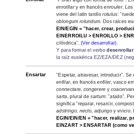
enrotllar
y en francés
enrouler
. Los
viene del latín tardío
rotulus
: "rued
oblongum rotundum
. Dos raíces eu
EIN/EGIN = "hacer, crear, produci
EINERROILU > ENROILLO > ENR
cilíndrica".
(Ver desarrollar)
.
Y para formar el verbo
desenrollar
la raíz euskérica EZ/EZA/DEZ (neg
Ensartar
"Espetar, atravesar, introducir". Se
enfilar
, en francés
enfiler
, vasco e
connectare, congerere
y
coacervar
sarta
, plural de
sartum
: "atado". Pe
significa "reparar, resarcir, compost
adstringo, necto, adjungo
y
vincio
.
EGIN/EIN/EN = "hacer, realizar, p
EINZART > ENSARTAR (como ve