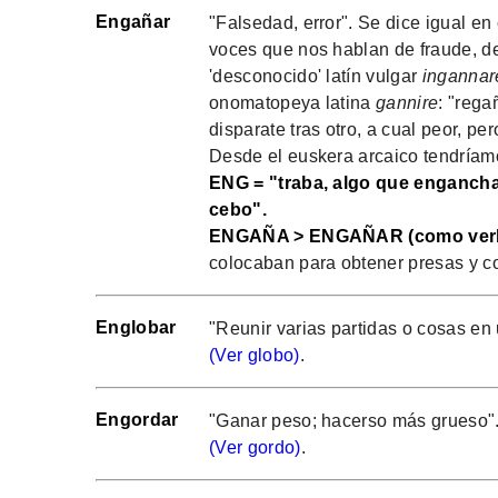
Engañar
"Falsedad, error". Se dice igual en 
voces que nos hablan de fraude, de
'desconocido' latín vulgar
ingannar
onomatopeya latina
gannire
: "rega
disparate tras otro, a cual peor, pe
Desde el euskera arcaico tendríamo
ENG = "traba, algo que engancha
cebo".
ENGAÑA > ENGAÑAR (como ver
colocaban para obtener presas y c
Englobar
"Reunir varias partidas o cosas en 
(Ver globo)
.
Engordar
"Ganar peso; hacerso más grueso"
(Ver gordo)
.