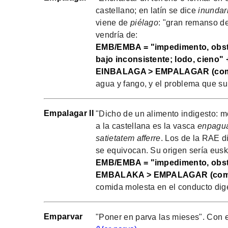
castellano; en latín se dice
inundari
viene de
piélago
: "gran remanso de
vendría de:
EMB/EMBA = "impedimento, obst
bajo inconsistente; lodo, cieno" 
EINBALAGA > EMPALAGAR (com
agua y fango, y el problema que su
Empalagar II
"Dicho de un alimento indigesto: m
a la castellana es la vasca
enpagu
satietatem afferre
. Los de la RAE 
se equivocan. Su origen sería eusk
EMB/EMBA = "impedimento, obstá
EMBALAKA > EMPALAGAR (como
comida molesta en el conducto dige
Emparvar
"Poner en parva las mieses". Con es