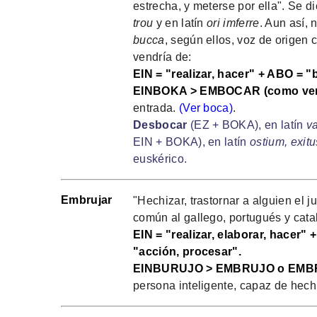
estrecha, y meterse por ella". Se d
trou
y en latín
ori imferre
. Aun así, 
bucca
, según ellos, voz de origen 
vendría de:
EIN = "realizar, hacer" + ABO = 
EINBOKA > EMBOCAR (como ve
entrada.
(Ver boca)
.
Desbocar
(EZ + BOKA), en latín
va
EIN + BOKA), en latín
ostium, exitu
euskérico.
Embrujar
"Hechizar, trastornar a alguien el j
común al gallego, portugués y cata
EIN = "realizar, elaborar, hacer"
"acción, procesar".
EINBURUJO > EMBRUJO o EM
persona inteligente, capaz de hechi