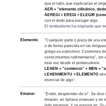
que el latín, que explicarían el ori
AER = "elemento cilíndrico, dedo
AEREGI > EREGI > ELEGIR (como
con el dedo para escoger algo.
El lambadismo ha originado que muc
Elemento
"Cualquier parte o pieza de una est
o de forma parecida en las lengua
griego es
estoicheio
. Coromines di
conocimientos rudimentarios", sin e
esta voz desde el protoeuskera:
LEHEN = "comienzo" + MEN = "aut
LEHENMENTU > ELEMENTO
vend
esencial de algo".
Emanar
"Emitir, desprender de sí". Se dice
émaner
, en italiano
emanare
y en 
latín
emanare
. Y se equivocan. Su 