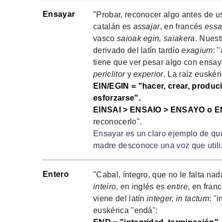
Ensayar
"Probar, reconocer algo antes de u
catalán es
assajar
, en francés
essa
vasco
saioak egin, saiakera
. Nues
derivado del latín tardío
exagium
: 
tiene que ver pesar algo con ensa
periclitor
y
experior
. La raíz euskéri
EIN/EGIN = "hacer, crear, produci
esforzarse".
EINSAI > ENSAIO > ENSAYO o E
reconocerlo".
Ensayar es un claro ejemplo de que
madre desconoce una voz que utiliz
Entero
"Cabal, íntegro, que no le falta na
inteiro
, en inglés es
entire
, en fran
viene del latín
integer, in tactum
: "
euskérica "endá":