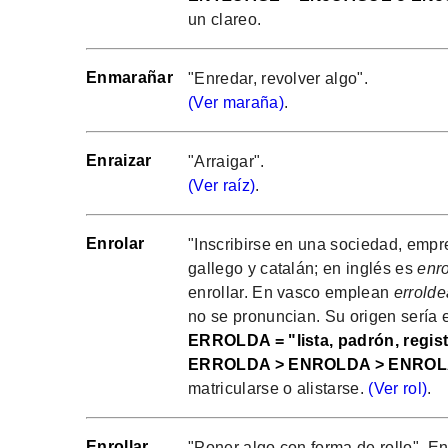
un clareo.
Enmarañar
"Enredar, revolver algo".
(Ver maraña)
.
Enraizar
"Arraigar".
(Ver raíz)
.
Enrolar
"Inscribirse en una sociedad, empre
gallego y catalán; en inglés es
enro
enrollar. En vasco emplean
errolde
no se pronuncian. Su origen sería 
ERROLDA = "lista, padrón, regist
ERROLDA > ENROLDA > ENROLA
matricularse o alistarse.
(Ver rol)
.
Enrollar
"Poner algo con forma de rollo". E