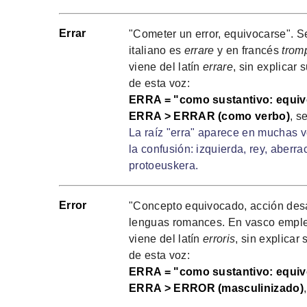
Errar
"Cometer un error, equivocarse". Se
italiano es
errare
y en francés
trom
viene del latín
errare
, sin explicar 
de esta voz:
ERRA = "como sustantivo: equiv
ERRA > ERRAR (como verbo)
, s
La raíz "erra" aparece en muchas v
la confusión: izquierda, rey, aberrac
protoeuskera.
Error
"Concepto equivocado, acción desac
lenguas romances. En vasco emp
viene del latín
erroris
, sin explicar
de esta voz:
ERRA = "como sustantivo: equiv
ERRA > ERROR (masculinizado)