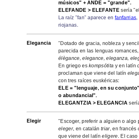
músicos" + ANDE = "grande".
ELEFANDE > ELEFANTE
sería "e
La raíz "fan" aparece en
fanfarrias
,
riojanas.
Elegancia
"Dotado de gracia, nobleza y sencil
parecida en las lenguas romances,
élègance, elegance, eleganza, eleg
En griego es
kompsótita
y en latín
proclaman que viene del latín
eleg
con tres raíces euskéricas:
ELE = "lenguaje, en su conjunto" 
o abundancial".
ELEGANTZIA > ELEGANCIA
sería
Elegir
"Escoger, preferir a alguien o algo 
eleger
, en catalán
triar
, en francés
que viene del latín
eligere
. El caso