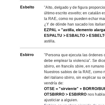
Esbelto
"Alto, delgado y de figura proporci
último escrito
esvelto
; en catalán 
la RAE, como no pueden echar mano
¿Y de dónde han sacado los italian
EZPAL = "astilla, elemento alarg
ESPALTU > ESBALTO > ESBEL
astilla.
Esbirro
"Persona que ejecuta las órdenes d
debe emplear la violencia". Se dice
sbirro
, en francés
sbire
, en ruman
Nuestros sabios de la RAE, como n
del italiano
sbirro
, sin explicar su 
vendría de:
OTSE = "sirviente" + BORRO/BUR
OTSBIRRO > ESBIRRO
nos hablar
ajusticiar a alguien.