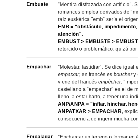
Embuste
"Mentira disfrazada con artificio". 
romances emplea derivados de "men
raíz euskérica "emb" sería el orige
EMB = "obstáculo, impedimento,
atención".
EMBUST > EMBUSTE > EMBUS
retorcido o problemático, quizá por 
Empachar
"Molestar, fastidiar". Se dice igual
empatxar
; en francés es
boucher
y 
viene del francés
empêcher
: "impe
castellano a "empachar" es el de mo
lleno, a estar harto, a tener una in
ANP/ANPA = "inflar, hinchar, hen
ANPATXAR > EMPACHAR
, expl
consecuencia de ingerir mucha com
Empalagar
"Encharcar un terreno o formar en 