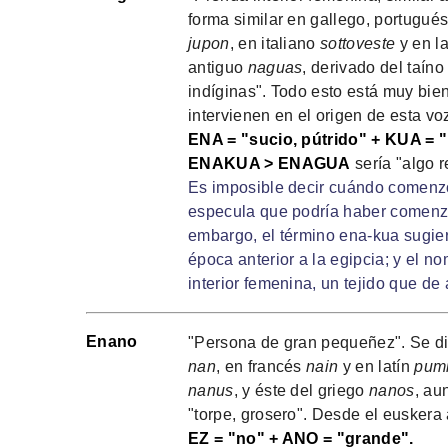
forma similar en gallego, portugués
jupon
, en italiano
sottoveste
y en l
antiguo
naguas
, derivado del taín
indíginas". Todo esto está muy bie
intervienen en el origen de esta vo
ENA = "sucio, pútrido" + KUA = "r
ENAKUA > ENAGUA
sería "algo 
Es imposible decir cuándo comenzó 
especula que podría haber comenza
embargo, el término ena-kua sugier
época anterior a la egipcia; y el n
interior femenina, un tejido que d
Enano
"Persona de gran pequeñez". Se di
nan
, en francés
nain
y en latín
pumi
nanus
, y éste del griego
nanos
, au
"torpe, grosero". Desde el euskera 
EZ = "no" + ANO = "grande".