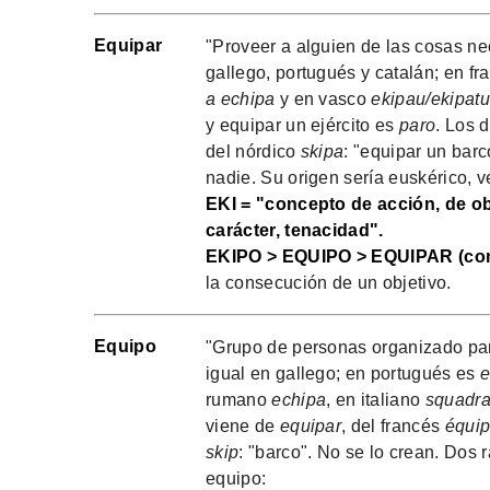
Equipar
"Proveer a alguien de las cosas nec
gallego, portugués y catalán; en f
a echipa
y en vasco
ekipau/ekipatu
y equipar un ejército es
paro
. Los 
del nórdico
skipa
: "equipar un barc
nadie. Su origen sería euskérico, v
EKI = "concepto de acción, de ob
carácter, tenacidad".
EKIPO > EQUIPO > EQUIPAR (co
la consecución de un objetivo.
Equipo
"Grupo de personas organizado par
igual en gallego; en portugués es
e
rumano
echipa
, en italiano
squadr
viene de
equipar
, del francés
équip
skip
: "barco". No se lo crean. Dos
equipo: