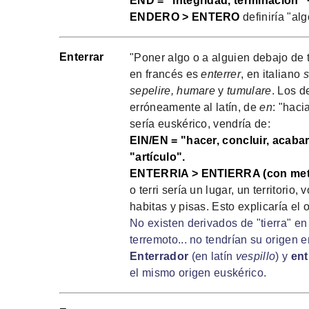
END = "integridad, terminación" 
ENDERO > ENTERO
definiría "al
Enterrar
"Poner algo o a alguien debajo de t
en francés es
enterrer
, en italiano
s
sepelire, humare
y
tumulare
. Los d
erróneamente al latín, de
en
: "haci
sería euskérico, vendría de:
EIN/EN = "hacer, concluir, acabar
"artículo".
ENTERRIA > ENTIERRA (con met
o terri sería un lugar, un territorio
habitas y pisas. Esto explicaría el o
No existen derivados de "tierra" en la
terremoto... no tendrían su origen 
Enterrador
(en latín
vespillo
) y
ent
el mismo origen euskérico.