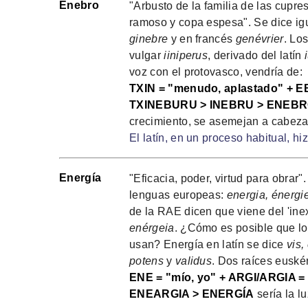
Enebro
"Arbusto de la familia de las cupre
ramoso y copa espesa". Se dice ig
ginebre
y en francés
genévrier
. Lo
vulgar
iiniperus
, derivado del latín
voz con el protovasco, vendría de:
TXIN = "menudo, aplastado" + E
TXINEBURU > INEBRU > ENEB
crecimiento, se asemejan a cabez
El latín, en un proceso habitual, h
Energía
"Eficacia, poder, virtud para obrar"
lenguas europeas:
energia, énergie
de la RAE dicen que viene del 'inexi
enérgeia
. ¿Cómo es posible que l
usan? Energía en latín se dice
vis,
potens
y
validus
. Dos raíces euskér
ENE = "mío, yo" + ARGI/ARGIA = 
ENEARGIA > ENERGÍA
sería la lu