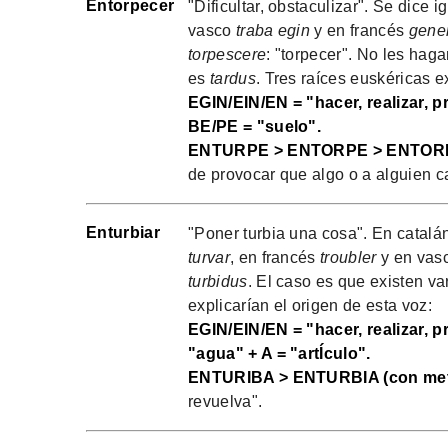
Entorpecer
"Dificultar, obstaculizar". Se dice 
vasco
traba egin
y en francés
gene
torpescere
: "torpecer". No les haga
es
tardus
. Tres raíces euskéricas e
EGIN/EIN/EN = "hacer, realizar, p
BE/PE = "suelo".
ENTURPE > ENTORPE > ENTORP
de provocar que algo o a alguien ca
Enturbiar
"Poner turbia una cosa". En catalá
turvar
, en francés
troubler
y en vas
turbidus
. El caso es que existen va
explicarían el origen de esta voz:
EGIN/EIN/EN = "hacer, realizar, p
"agua" + A = "artÍculo".
ENTURIBA > ENTURBIA (con met
revuelva".