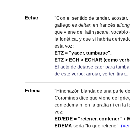
Echar
"Con el sentido de tender, acostar,
gallego es
deitar
, en francés
allong
que viene del latín
jacere
, vocablo 
la fonética, y que sí habría derivad
esta voz:
ETZ = "yacer, tumbarse".
ETZ > ECH > ECHAR (como verb
El acto de dejarse caer para tumbar
de este verbo: arrojar, verter, tirar...
Edema
"Hinchazón blanda de una parte de
Coromines dice que viene del gri
con edema ni en la grafía ni en la 
voz:
ED/EDE = "retener, contener" + 
EDEMA
sería "lo que retiene".
(Ver