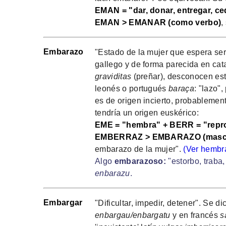
EMAN = "dar, donar, entregar, ced
EMAN > EMANAR (como verbo)
,
Embarazo
"Estado de la mujer que espera ser
gallego y de forma parecida en cat
graviditas
(preñar), desconocen esta
leonés o portugués
baraça
: "lazo"
es de origen incierto, probablemen
tendría un origen euskérico:
EME = "hembra" + BERR = "reprod
EMBERRAZ > EMBARAZO (mascu
embarazo de la mujer".
(Ver hembr
Algo
embarazoso:
"estorbo, traba,
enbarazu
.
Embargar
"Dificultar, impedir, detener". Se d
enbargau/enbargatu
y en francés
s