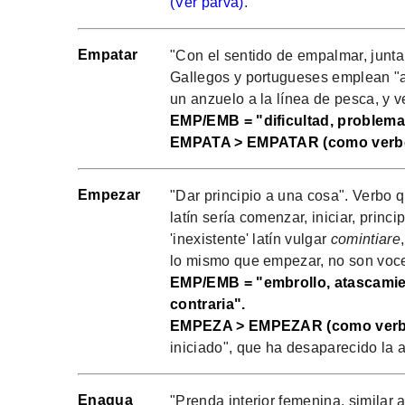
(Ver parva)
.
Empatar
"Con el sentido de empalmar, juntar
Gallegos y portugueses emplean "ama
un anzuelo a la línea de pesca, y v
EMP/EMB = "dificultad, problema"
EMPATA > EMPATAR (como verb
Empezar
"Dar principio a una cosa". Verbo q
latín sería comenzar, iniciar, princi
'inexistente' latín vulgar
comintiare
lo mismo que empezar, no son voces
EMP/EMB = "embrollo, atascamien
contraria".
EMPEZA > EMPEZAR (como verb
iniciado", que ha desaparecido la 
Enagua
"Prenda interior femenina, similar 