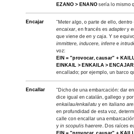
EZANO > ENANO
sería lo mismo 
Encajar
"Meter algo, o parte de ello, dentro
encaixar
, en francés es
adapter
y e
que viene de
en
y
caja
. Y se equiv
immittere, inducere, inferre
e
intrud
voz:
EIN = "provocar, causar" + KAILU
EINKAIL > ENKAILA > ENCAJAR 
encallado; por ejemplo, un barco q
Encallar
"Dicho de una embarcación: dar en 
dice igual en catalán, gallego y po
enkailau/enkailatu
y en italiano
are
en profundidad de esta voz, deter
calle con encallar una embarcación
y
in scopulis haerere
. Dos raíces e
EIN = "provocar, causar" + KAILU