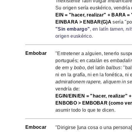
'inexistente' latín vulgar
imbarricar
Su origen sería euskérico, vendría 
EIN = "hacer, realizar" + BARA = 
EINBARA > ENBAR(G)A
sería "po
"Sin embargo"
, en latín
tamen, ni
origen euskérico.
Embobar
"Entretener a alguien, tenerlo susp
portugués; en catalán es
embadalir
de
em
y
bobo
, del latín
balbus
: "ba
ni en la grafía, ni en la fonética, 
admirationem rapere, aliquem in se
vendría de:
EGIN/EIN/EN = "hacer, realizar" +
ENBOBO > EMBOBAR (como ver
asumir todo lo que te dicen.
Embocar
"Dirigirse [una cosa o una persona]