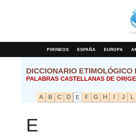
PIRINEOS
ESPAÑA
EUROPA
A
DICCIONARIO ETIMOLÓGICO 
PALABRAS CASTELLANAS DE ORIGE
A
B
C
D
F
G
H
I
J
L
E
E