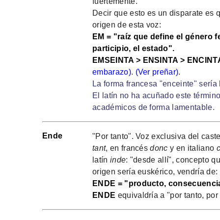
fuertemente.
Decir que esto es un disparate es q
origen de esta voz:
EM = "raíz que define el género 
participio, el estado".
EMSEINTA > ENSINTA > ENCINT
embarazo)
.
(Ver preñar)
.
La forma francesa "enceinte" sería 
El latín no ha acuñado este término
académicos de forma lamentable.
Ende
"Por tanto". Voz exclusiva del cas
tant
, en francés
donc
y en italiano
latín
inde
: "desde allí", concepto 
origen sería euskérico, vendría de:
ENDE = "producto, consecuencia
ENDE
equivaldría a "por tanto, po