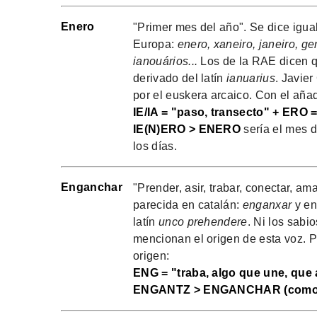
Enero
"Primer mes del año". Se dice igua
Europa:
enero, xaneiro, janeiro, ge
ianouários...
Los de la RAE dicen qu
derivado del latín
ianuarius
. Javier
por el euskera arcaico. Con el añad
IE/IA = "paso, transecto" + ERO =
IE(N)ERO > ENERO
sería el mes d
los días.
Enganchar
"Prender, asir, trabar, conectar, am
parecida en catalán:
enganxar
y en
latín
unco prehendere
. Ni los sabi
mencionan el origen de esta voz. Pr
origen:
ENG = "traba, algo que une, que 
ENGANTZ > ENGANCHAR (como 