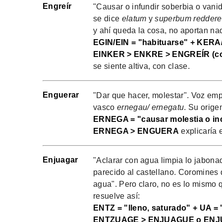
Engreír
"Causar o infundir soberbia o vanid
se dice
elatum
y
superbum reddere
y ahí queda la cosa, no aportan nad
EGIN/EIN = "habituarse" + KERA/K
EINKER > ENKRE > ENGREÍR (c
se siente altiva, con clase.
Enguerar
"Dar que hacer, molestar". Voz em
vasco
ernegau/ ernegatu
. Su orige
ERNEGA = "causar molestia o i
ERNEGA > ENGUERA
explicaría 
Enjuagar
"Aclarar con agua limpia lo jabona
parecido al castellano. Coromines 
agua". Pero claro, no es lo mismo q
resuelve así:
ENTZ = "lleno, saturado" + UA = "
ENTZUAGE > ENJUAGUE o EN