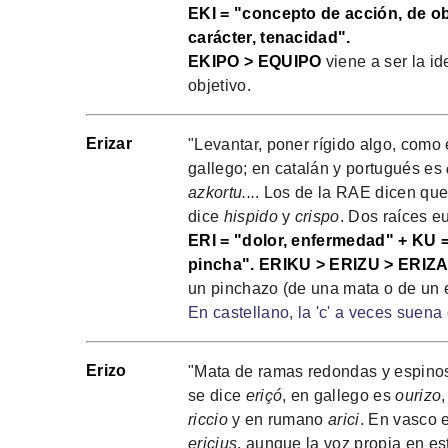
EKI = "concepto de acción, de ob
carácter, tenacidad".
EKIPO > EQUIPO
viene a ser la i
objetivo.
Erizar
"Levantar, poner rígido algo, como 
gallego; en catalán y portugués es
azkortu...
. Los de la RAE dicen que
dice
hispido
y
crispo
. Dos raíces e
ERI = "dolor, enfermedad" + KU 
pincha". ERIKU > ERIZU > ERIZ
un pinchazo (de una mata o de un e
En castellano, la 'c' a veces suena 
Erizo
"Mata de ramas redondas y espinos
se dice
eriçó
, en gallego es
ourizo
riccio
y en rumano
arici
. En vasco 
ericius
, aunque la voz propia en e