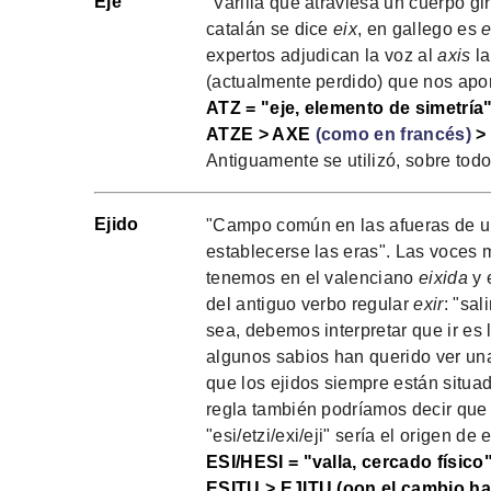
Eje
"Varilla que atraviesa un cuerpo gi
catalán se dice
eix
, en gallego es
e
expertos adjudican la voz al
axis
la
(actualmente perdido) que nos aport
ATZ = "eje, elemento de simetría"
ATZE > AXE
(como en francés)
>
Antiguamente se utilizó, sobre todo
Ejido
"Campo común en las afueras de u
establecerse las eras". Las voces m
tenemos en el valenciano
eixida
y 
del antiguo verbo regular
exir
: "sal
sea, debemos interpretar que ir es 
algunos sabios han querido ver una
que los ejidos siempre están situad
regla también podríamos decir que 
"esi/etzi/exi/eji" sería el origen de 
ESI/HESI = "valla, cercado físico
ESITU > EJITU (oon el cambio habi