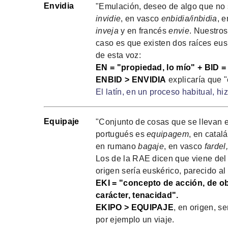
Envidia
"Emulación, deseo de algo que no 
invidie
, en vasco
enbidia/inbidia
, 
inveja
y en francés
envie
. Nuestros
caso es que existen dos raíces eusk
de esta voz:
EN = "propiedad, lo mío" + BID =
ENBID > ENVIDIA
explicaría que "
El latín, en un proceso habitual, hi
Equipaje
"Conjunto de cosas que se llevan e
portugués es
equipagem
, en catal
en rumano
bagaje
, en vasco
fardel
Los de la RAE dicen que viene del
origen sería euskérico, parecido al
EKI = "concepto de acción, de ob
carácter, tenacidad".
EKIPO > EQUIPAJE
, en origen, s
por ejemplo un viaje.