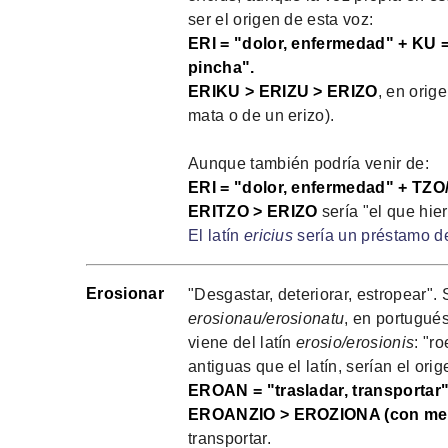
ser el origen de esta voz:
ERI = "dolor, enfermedad" + KU 
pincha".
ERIKU > ERIZU > ERIZO
, en orig
mata o de un erizo).
Aunque también podría venir de:
ERI = "dolor, enfermedad" + TZO
ERITZO > ERIZO
sería "el que hier
El latín
ericius
sería un préstamo de
Erosionar
"Desgastar, deteriorar, estropear".
erosionau/erosionatu
, en portugué
viene del latín
erosio/erosionis
: "r
antiguas que el latín, serían el ori
EROAN = "trasladar, transportar"
EROANZIO > EROZIONA (con met
transportar.