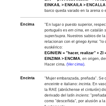
EINKAIL > ENKAILA > ENCALLAR
barco queda varado en la arena o e
Encima
"En lugar o puesto superior, respect
portugués es
em cima
, en catalán
super/supra
. Nuestros sabios de l
relacionan con el griego
kyma
: "lo
euskérico:
EGIN/EIN = "hacer, realizar" + ZI
EINZIMA > ENCIMA
, en origen, d
Hacer cima.
(Ver cima)
.
Encinta
"Mujer embarazada, preñada". Se di
enceinte
e italiano:
incinta
. En vas
la RAE (abróchense el cinturón) dic
derivado del latín
inciens
: "preñada
como "desceñida", por alusión a la