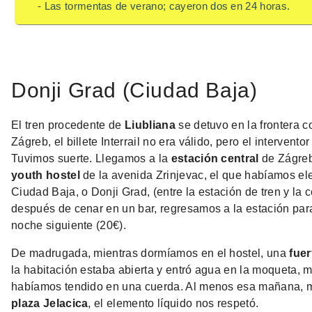
- Las tormentas de verano; cayeron dos en 24 horas.
Donji Grad (Ciudad Baja)
El tren procedente de
Liubliana
se detuvo en la frontera c
Zágreb, el billete Interrail no era válido, pero el intervent
Tuvimos suerte. Llegamos a la
estación central
de Zágreb 
youth hostel
de la avenida Zrinjevac, el que habíamos ele
Ciudad Baja, o Donji Grad, (entre la estación de tren y la c
después de cenar en un bar, regresamos a la estación pa
noche siguiente (20€).
De madrugada, mientras dormíamos en el hostel, una
fuer
la habitación estaba abierta y entró agua en la moqueta, 
habíamos tendido en una cuerda. Al menos esa mañana, mie
plaza Jelacica
, el elemento líquido nos respetó.